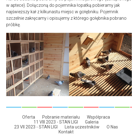
w aptece). Dołączoną do pojemnika łopatką pobieramy jak
najświeższy kał z kilkunastu miejsc w gołębniku. Pojemnik
szczelnie zakręcamy i opisujemy z którego gołębnika pobrano
próbkę.
Oferta
Pobranie materiału
Współpraca
11 VIII 2023 - STAN LIGI
Galeria
23 VII 2023 - STAN LIGI
Lista uczestników
O Nas
Kontakt