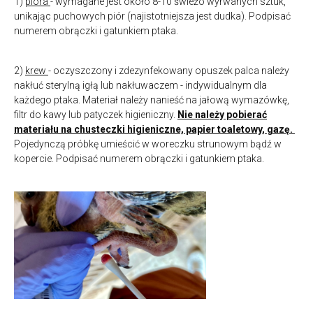
1)
pióra
- wymagane jest około 8-10 świeżo wyrwanych sztuk,
unikając puchowych piór (najistotniejsza jest dudka). Podpisać
numerem obrączki i gatunkiem ptaka.
2)
krew
- oczyszczony i zdezynfekowany opuszek palca należy
nakłuć sterylną igłą lub nakłuwaczem - indywidualnym dla
każdego ptaka. Materiał należy nanieść na jałową wymazówkę,
filtr do kawy lub patyczek higieniczny.
Nie należy pobierać
materiału na chusteczki higieniczne, papier toaletowy, gazę.
Pojedynczą próbkę umieścić w woreczku strunowym bądź w
kopercie. Podpisać numerem obrączki i gatunkiem ptaka.